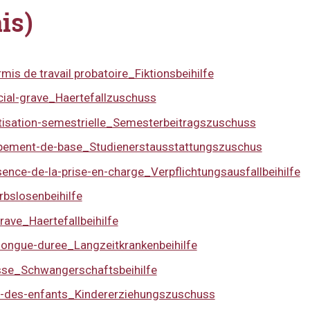
is)
is de travail probatoire_Fiktionsbeihilfe
ial-grave_Haertefallzuschuss
tisation-semestrielle_Semesterbeitragszuschuss
ipement-de-base_Studienerstausstattungszuschus
nce-de-la-prise-en-charge_Verpflichtungsausfallbeihilfe
bslosenbeihilfe
ave_Haertefallbeihilfe
ongue-duree_Langzeitkrankenbeihilfe
sse_Schwangerschaftsbeihilfe
n-des-enfants_Kindererziehungszuschuss