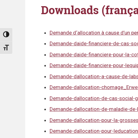
Downloads (frança
Demande d‘allocation à cause d’un perm
Umschalten auf hohe Kontraste
Demande-daide-financiere-de-cas-soc
Schrift vergrößern
Demande-daide-financiere-pour-la-co
Demande-daide-financiere-pour-lequ
Demande-dallocation-a-cause-de-labse
Demande-dallocation-chomage_Erwer
Demande-dallocation-de-cas-social-gr
Demande-dallocation-de-maladie-de-l
Demande-dallocation-pour-la-grosse
Demande-dallocation-pour-leducatio