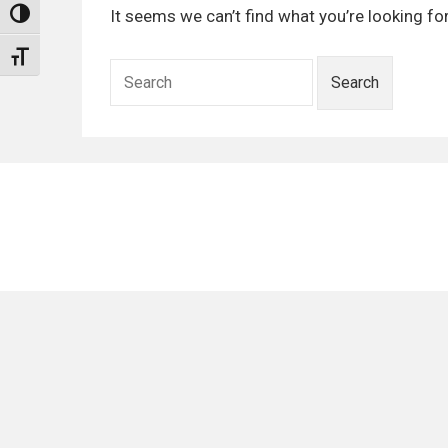
It seems we can’t find what you’re looking fo
Umschalten auf hohe Kontraste
Schrift vergrößern
Search
for:
Footer
Menu