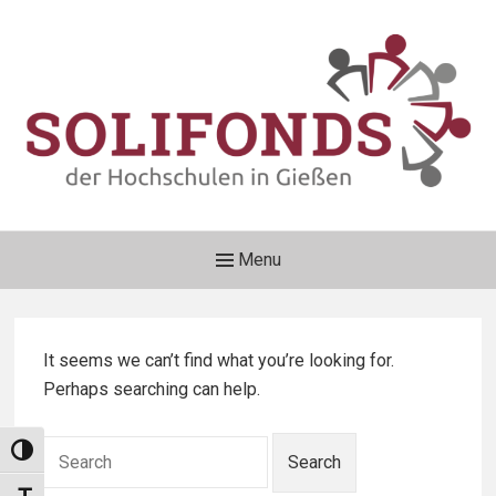
Skip
to
content
Solifonds der Hochschulen
Main
Menu
Gießen
Navigation
Förderverein für unschuldig in Not geratene Studierende e.V.
It seems we can’t find what you’re looking for.
Perhaps searching can help.
Search
Umschalten auf hohe Kontraste
for: