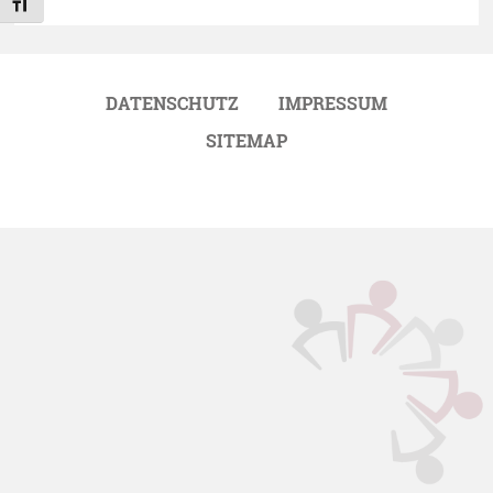
Schrift vergrößern
Footer
DATENSCHUTZ
IMPRESSUM
SITEMAP
Menu