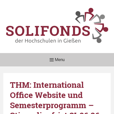
Skip
to
content
Solifonds der Hochschulen
Main
Menu
Gießen
Navigation
Förderverein für unschuldig in Not geratene Studierende e.V.
THM: International
Office Website und
Semesterprogramm –