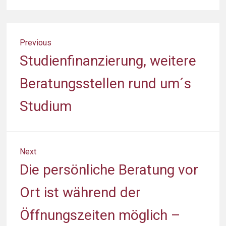
Beitragsnavigation
Previous
Previous
Studienfinanzierung, weitere
post:
Beratungsstellen rund um´s
Studium
Next
Next
Die persönliche Beratung vor
post:
Ort ist während der
Öffnungszeiten möglich –